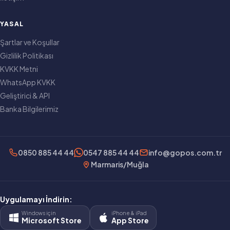
YASAL
Şartlar ve Koşullar
Gizlilik Politikası
KVKK Metni
WhatsApp KVKK
Geliştirici & API
Banka Bilgilerimiz
0850 885 44 44
0547 885 44 44
info@gopos.com.tr
Marmaris/Muğla
Uygulamayı İndirin:
Windows için
iPhone & iPad
Microsoft Store
App Store