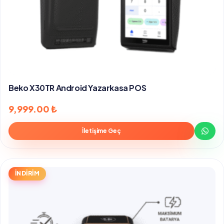
Beko X30TR Android Yazarkasa POS
9,999.00
₺
İletişime Geç
İNDİRİM