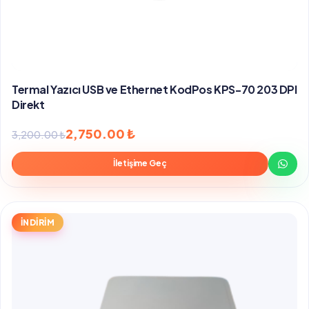
Termal Yazıcı USB ve Ethernet KodPos KPS-70 203 DPI
Direkt
Orijinal
Şu
2,750.00
₺
3,200.00
₺
fiyat:
andaki
İletişime Geç
3,200.00 ₺.
fiyat:
2,750.00 ₺.
İNDİRİM