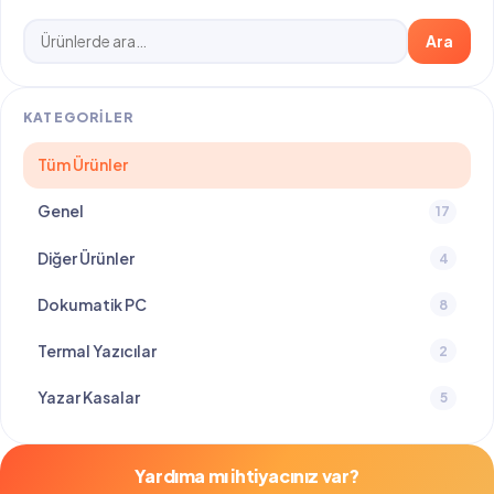
Ara:
Ara
KATEGORILER
Tüm Ürünler
Genel
17
Diğer Ürünler
4
Dokumatik PC
8
Termal Yazıcılar
2
Yazar Kasalar
5
Yardıma mı ihtiyacınız var?