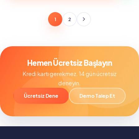
8,890.00 ₺.
1
2
Hemen Ücretsiz Başlayın
Kredi kartı gerekmez. 14 gün ücretsiz
deneyin.
Ücretsiz Dene
Demo Talep Et