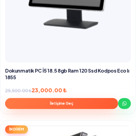
Dokunmatik PC İ5 18.5 8gb Ram 120 Ssd Kodpos Eco Iı
1855
Orijinal
Şu
23,000.00
₺
25,500.00
₺
fiyat:
andaki
İletişime Geç
25,500.00 ₺.
fiyat:
23,000.00 ₺.
İNDİRİM