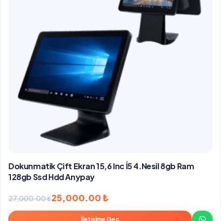
Dokunmatik Çift Ekran 15,6 Inc İ5 4.Nesil 8gb Ram
128gb Ssd Hdd Anypay
Orijinal
Şu
25,000.00
₺
27,000.00
₺
fiyat:
andaki
İletişime Geç