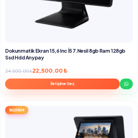
Dokunmatik Ekran 15,6 Inc İ5 7.Nesil 8gb Ram 128gb
Ssd Hdd Anypay
Orijinal
Şu
22,500.00
₺
24,500.00
₺
fiyat:
andaki
İletişime Geç
24,500.00 ₺.
fiyat:
22,500.00 ₺.
İNDİRİM