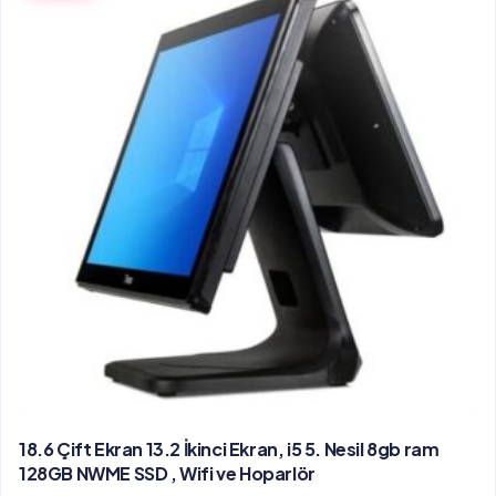
18.6 Çift Ekran 13.2 İkinci Ekran, i5 5. Nesil 8gb ram
128GB NWME SSD , Wifi ve Hoparlör