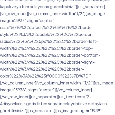
kapalı veya tüm adisyonarı görebilirsiniz.”][us_separator]
[vc_row_inner][vc_column_inner width=”1/2″][us_image
image=”3937″ align=”center”
css=”%7B%22default%22%3A%7B%22border-
style%22%3A%22double%22%2C%22border-
radius%22%3A%225px%22%2C%22border-left-
width%22%3A%222%22%2C%22border-top-
width%22%3A%222%22%2C%22border-bottom-
width%22%3A%222%22%2C%22border-right-
width%22%3A%222%22%2C%22border-
color%22%3A%22%23ff0000%22%7D%7D”]
[/vc_column_inner][vc_column_inner width=”1/2″][us_image
image=”3938″ align=”center”][/vc_column_inner]
[/vc_row_inner][us_separator][us_text text=”2-
Adisyonlarınız getirdikten sonra inceleyebilir ve detaylarını
görebilirsiniz.”][us_separator][us_image image=”3939″