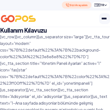
🇹🇷
TR
Sizi Arayalım
Kullanım Kılavuzu
[vc_row][vc_column][us_separator size=”large”][vc_tta_tour
layout=”modern”
css=”%7B%22default%22%3A%7B%22background-
color%22%3A%22%23e8e8e8%22%7D%7D”]
[vc_tta_section title=”Yönetim Paneli Ayarları” active=”1″
icon=”fas|star”
css=”%7B%22default%22%3A%7B%22color%22%3A%2
2%23ff00ff%22%7D%7D” el_id=”yonetimpaneli”]
[us_separator][/vc_tta_section][vc_tta_section
title=”Adisyonlar” el_id=”adisyonlar”][us_separator][us_text
text=”1-Ana sayfada adisyonlar bölümünde gelişmiş
filtreleme seçenekleri ile geçmiş günlerdeki ve şuanki Açık-