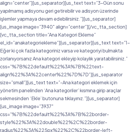
align=”center”][us_separator][us_text text=”3-Gün sonu
yapılmamış adisyonu geri getirebilir ve adisyon üzerinde
işlemler yapmaya devam edebilirsiniz.”][us_separator]
[us_image image=”3940″ align=”center”][/vc_tta_section]
[vc_tta_section title=”Ana Kategori Ekleme”
el_id=”anakategoriekleme”][us_separator][us_text text=”1-
Eğer ki çok fazla kategoriniz varsa ve kategoriyi bulmakta
zorlanıyorsanız Ana kategori ekleyip kolaylık yaratabilirsiniz.”
css=”%7B%22default%22%3A%7B%22text-
align%22%3A%22center%22%7D%7D”][us_separator
size=”small”][us_text text=”-Ana kategori eklemek için
yönetim panelinden ‘Ana kategoriler’ kısmına girip araçlar
sekmesinden ‘Ekle’ butonuna tıklayınız.”][us_separator]
[us_image image=”3937″
css=”%7B%22default%22%3A%7B%22border-
style%22%3A%22double%22%2C%22border-
radius%22%3A%225px%22%2C%22border-left-