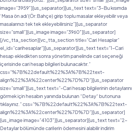
image=”3959″][us_separator][us_text text=”3-Bu kısımda
‘Masa ön adı'(Ör:Bahçe) girip toplu masalar ekleyebilir veya
masalarınızı tek tek ekleyebilirsiniz”][us_separator
size=”small”][us_image image=”3960″][us_separator]
[/vc_tta_section][vc_tta_section title=”Cari Hesaplar”
el_id=”carihesaplar”][us_separator][us_text text=”1-Cari
hesap ekledikten sonra yönetim panelinde cari seçeneği
içerisinde cari hesap bilgileri bulunacaktır.”
css=”%7B%22default%22%3A%7B%22text-
align%22%3A%22center%22%7D%7D”][us_separator
size=”small”][us_text text=”-Cari hesap bilgilerinin detaylarını
görmek için hesabın yanında bulunan “Detay“ butonuna
tıklayınız.” css=”%7B%22default%22%3A%7B%22text-
align%22%3A%22center%22%7D%7D”][us_separator]
[us_image image=”4103″][us_separator][us_text text=”2-
Detaylar bölümünde carilerin ödemesini alabilir indirim