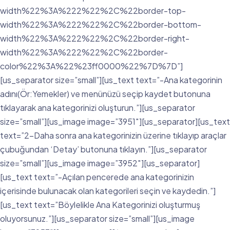
width%22%3A%222%22%2C%22border-top-
width%22%3A%222%22%2C%22border-bottom-
width%22%3A%222%22%2C%22border-right-
width%22%3A%222%22%2C%22border-
color%22%3A%22%23ff0000%22%7D%7D”]
[us_separator size=”small”][us_text text=”-Ana kategorinin
adını(Ör:Yemekler) ve menünüzü seçip kaydet butonuna
tıklayarak ana kategorinizi oluşturun.”][us_separator
size=”small”][us_image image=”3951″][us_separator][us_text
text=”2-Daha sonra ana kategorinizin üzerine tıklayıp araçlar
çubuğundan ‘Detay’ butonuna tıklayın.”][us_separator
size=”small”][us_image image=”3952″][us_separator]
[us_text text=”-Açılan pencerede ana kategorinizin
içerisinde bulunacak olan kategorileri seçin ve kaydedin.”]
[us_text text=”Böylelikle Ana Kategorinizi oluşturmuş
oluyorsunuz.”][us_separator size=”small”][us_image