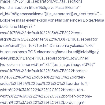
image=”3953″][us_separator][/vc_tta_section]
[vc_tta_section title=”Bölge ve Masa Ekleme”
el_id=”bölgemasaekleme”][us_separator][us_text text=”1-
Bölge ve masa eklemek için yönetim panelinden Bölge/Masa
bölümüne tıklayınız.”
css=”%7B%22default%22%3A%7B%22text-
align%22%3A%22center%22%7D%7D”][us_separator
size=”small”][us_text text=”-Daha sonra yukarıda ‘ekle’
butonuna basıp POS ekranında görmek istediğiniz bölgeyi
ekleyiniz.(Ör:Bahçe)”][us_separator][vc_row_inner]
[vc_column_inner width=”1/2″][us_image image=”3957″
css=”%7B%22default%22%3A%7B%22border-
style%22%3A%22double%22%2C%22border-
radius%22%3A%225px%22%2C%22border-left-
width%22%3A%222%22%2C%22border-top-
width%22%3A%222%22%2C%22border-bottom-
width%22%3A%222%22%2C%22border-right-