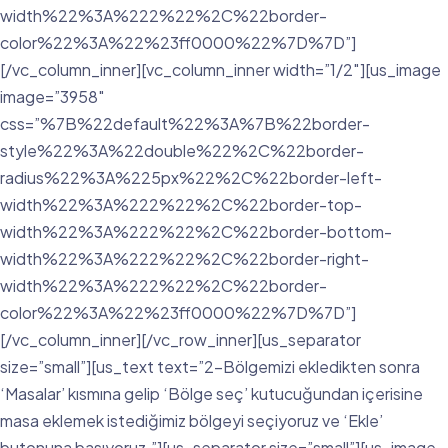
width%22%3A%222%22%2C%22border-
color%22%3A%22%23ff0000%22%7D%7D”]
[/vc_column_inner][vc_column_inner width=”1/2″][us_image
image=”3958″
css=”%7B%22default%22%3A%7B%22border-
style%22%3A%22double%22%2C%22border-
radius%22%3A%225px%22%2C%22border-left-
width%22%3A%222%22%2C%22border-top-
width%22%3A%222%22%2C%22border-bottom-
width%22%3A%222%22%2C%22border-right-
width%22%3A%222%22%2C%22border-
color%22%3A%22%23ff0000%22%7D%7D”]
[/vc_column_inner][/vc_row_inner][us_separator
size=”small”][us_text text=”2-Bölgemizi ekledikten sonra
‘Masalar’ kısmına gelip ‘Bölge seç’ kutucuğundan içerisine
masa eklemek istediğimiz bölgeyi seçiyoruz ve ‘Ekle’
butonuna basıyoruz.”][us_separator size=”small”][us_image