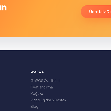
ın
Ücretsiz D
GOPOS
GoPOS Özellikleri
Fiyatlandırma
Mağaza
Video Eğitim & Destek
Blog