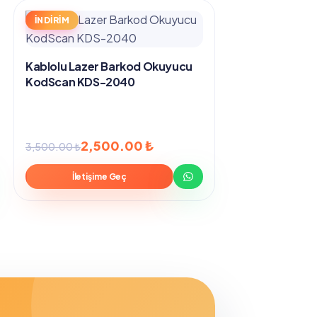
İNDİRİM
Kablolu Lazer Barkod Okuyucu
KodScan KDS-2040
Orijinal
Şu
2,500.00
₺
3,500.00
₺
fiyat:
andaki
İletişime Geç
3,500.00 ₺.
fiyat:
2,500.00 ₺.