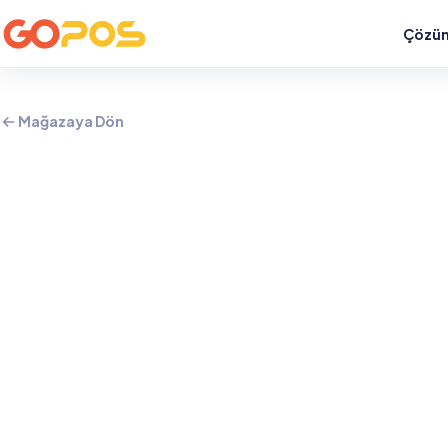
İNDİRİM
Çözüm
Mağazaya Dön