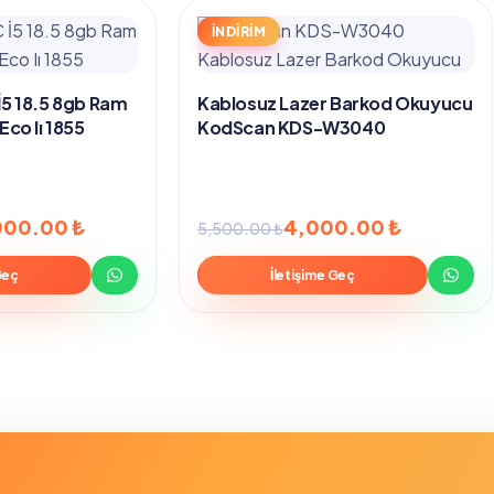
İNDİRİM
5 18.5 8gb Ram
Kablosuz Lazer Barkod Okuyucu
co Iı 1855
KodScan KDS-W3040
Orijinal
Şu
000.00
₺
4,000.00
₺
5,500.00
₺
fiyat:
andaki
Geç
İletişime Geç
5,500.00 ₺.
fiyat:
4,000.00 ₺.