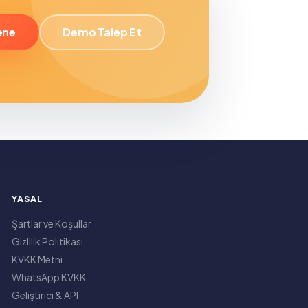
ene
Demo Talep Et
YASAL
Şartlar ve Koşullar
Gizlilik Politikası
KVKK Metni
WhatsApp KVKK
Geliştirici & API