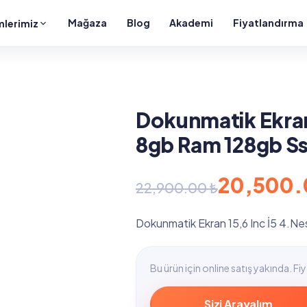
Mağaza
Blog
Akademi
Fiyatlandırma
lerimiz
Dokunmatik Ekran 
8gb Ram 128gb S
Orijinal
Şu
20,500
22,900.00
₺
fiyat:
andaki
Dokunmatik Ekran 15,6 Inc İ5 4.N
22,900.00 ₺.
fiyat:
Bu ürün için online satış yakında. Fiya
20,500.00 ₺.
Sizi Arayalım