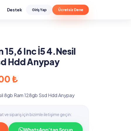
Destek
Giriş Yap
Ücretsiz Dene
15,6 Inc İ5 4.Nesil
sd Hdd Anypay
.00
₺
esil 8gb Ram 128gb Ssd Hdd Anypay
t ve sipariş için bizimle iletişime geçin:
WhatsApp’tan Sorun