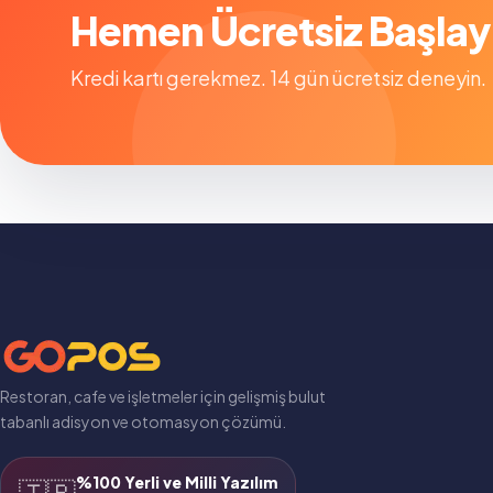
Hemen Ücretsiz Başlay
Kredi kartı gerekmez. 14 gün ücretsiz deneyin.
Restoran, cafe ve işletmeler için gelişmiş bulut
tabanlı adisyon ve otomasyon çözümü.
%100 Yerli ve Milli Yazılım
🇹🇷