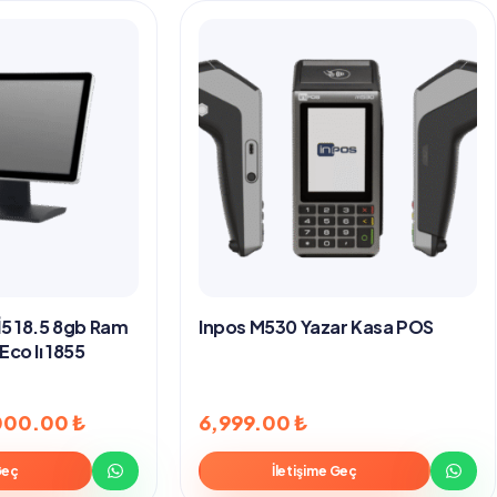
5 18.5 8gb Ram
Inpos M530 Yazar Kasa POS
co Iı 1855
000.00
₺
6,999.00
₺
Geç
İletişime Geç