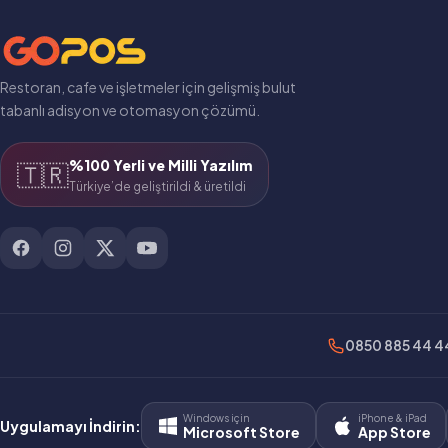
Restoran, cafe ve işletmeler için gelişmiş bulut
tabanlı adisyon ve otomasyon çözümü.
%100 Yerli ve Milli Yazılım
🇹🇷
Türkiye’de geliştirildi & üretildi
0850 885 44 4
Windows için
iPhone & iPad
Uygulamayı İndirin:
Microsoft Store
App Store