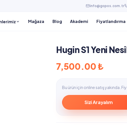
info@gopos.com.tr
Mağaza
Blog
Akademi
Fiyatlandırma
lerimiz
Hugin S1 Yeni Nes
7,500.00
₺
Bu ürün için online satış yakında. Fiya
Sizi Arayalım