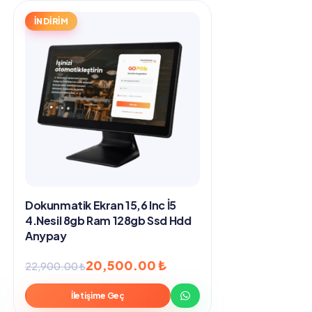
İNDİRİM
Dokunmatik Ekran 15,6 Inc İ5
4.Nesil 8gb Ram 128gb Ssd Hdd
Anypay
Orijinal
Şu
20,500.00
₺
22,900.00
₺
fiyat:
andaki
İletişime Geç
22,900.00 ₺.
fiyat: