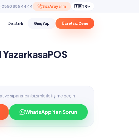
0850 885 44 44
Sizi Arayalım
🇹🇷
TR
Destek
Giriş Yap
Ücretsiz Dene
il YazarkasaPOS
t ve sipariş için bizimle iletişime geçin:
WhatsApp’tan Sorun