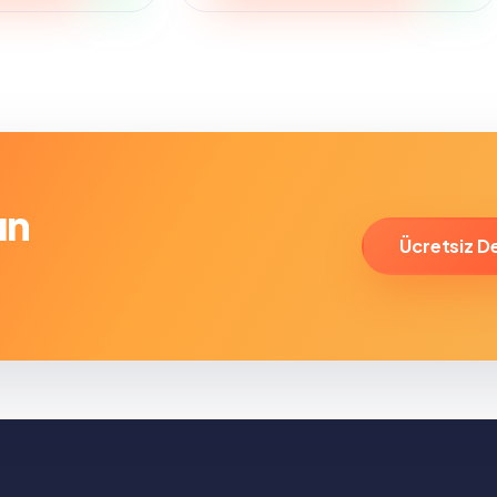
ın
Ücretsiz D