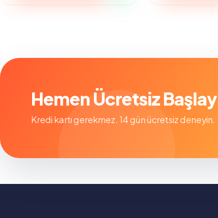
23,000.00 ₺.
Hemen Ücretsiz Başlay
Kredi kartı gerekmez. 14 gün ücretsiz deneyin.