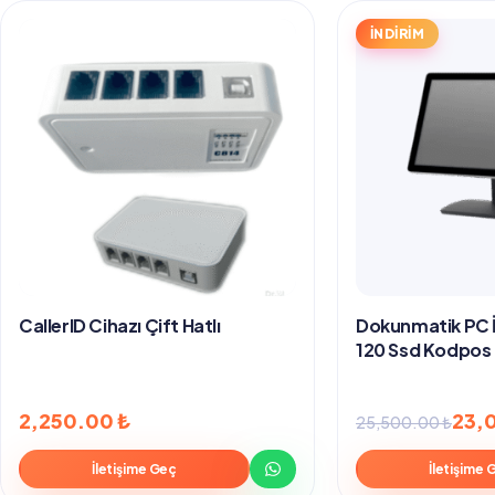
İNDİRİM
CallerID Cihazı Çift Hatlı
Dokunmatik PC İ
120 Ssd Kodpos E
Orijinal
Şu
2,250.00
₺
23,
25,500.00
₺
fiyat:
andaki
İletişime Geç
İletişime 
25,500.00 ₺.
fiyat: