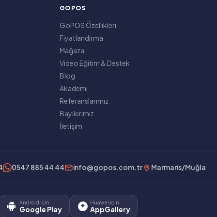
GOPOS
GoPOS Özellikleri
Fiyatlandırma
Mağaza
Video Eğitim & Destek
Blog
Akademi
Referanslarımız
Bayilerimiz
İletişim
4
0547 885 44 44
info@gopos.com.tr
Marmaris/Muğla
Android için
Huawei için
Google Play
AppGallery