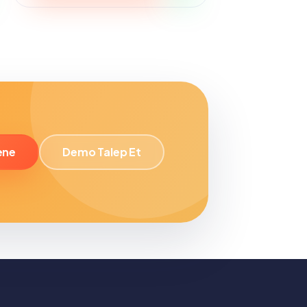
20,500.00 ₺.
ene
Demo Talep Et