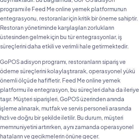
programı ile Feed Me online yemek platformunun
entegrasyonu, restoranlar için kritik bir öneme sahiptir.
Restoran yönetiminde karşılaşılan zorlukların
üstesinden gelmek için bu tür entegrasyonlar, iş
süreçlerini daha etkili ve verimli hale getirmektedir.
GoPOS adisyon programı, restoranların sipariş ve
ödeme süreçlerini kolaylaştırarak, operasyonel yükü
önemli ölçüde hafifletir. Feed Me online yemek
platformu ile entegrasyon, bu süreçleri daha da ileriye
taşır. Müşteri siparişleri, GoPOS üzerinden anında
işleme alınarak, mutfak ve servis personeli arasında
hızlı ve doğru bir şekilde iletilir. Bu durum, müşteri
memnuniyetini artırırken, aynı zamanda operasyonel
hataların ve gecikmelerin önüne geçer.