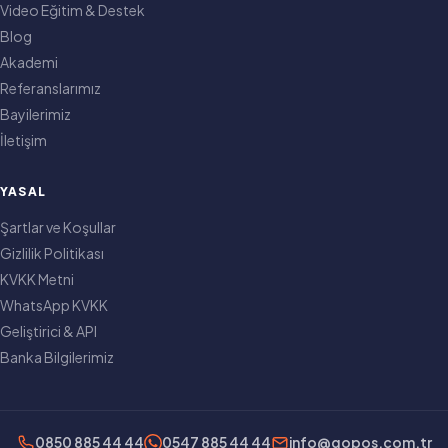
Video Eğitim & Destek
Blog
Akademi
Referanslarımız
Bayilerimiz
İletişim
YASAL
Şartlar ve Koşullar
Gizlilik Politikası
KVKK Metni
WhatsApp KVKK
Geliştirici & API
Banka Bilgilerimiz
0850 885 44 44
0547 885 44 44
info@gopos.com.tr