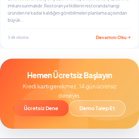
imkanı sunmalıdır. Restoran yetkililerin restoranda hangi
üründen ne kadar kaldığını görebilmeleri planlama açısından
büyük…
Devamını Oku
3 dk okuma
Hemen Ücretsiz Başlayın
Kredi kartı gerekmez. 14 gün ücretsiz
deneyin.
Ücretsiz Dene
Demo Talep Et