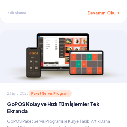
Devamını Oku
7 dk okuma
23 Eylül 2023
Paket Servis Programı
GoPOS Kolay ve Hızlı Tüm İşlemler Tek
Ekranda
GoPOS Paket Servis Programı ile Kurye Takibi Artık Daha