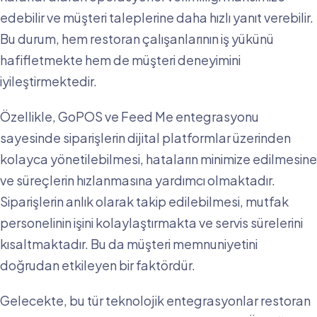
edebilir ve müşteri taleplerine daha hızlı yanıt verebilir.
Bu durum, hem restoran çalışanlarının iş yükünü
hafifletmekte hem de müşteri deneyimini
iyileştirmektedir.
Özellikle, GoPOS ve Feed Me entegrasyonu
sayesinde siparişlerin dijital platformlar üzerinden
kolayca yönetilebilmesi, hataların minimize edilmesine
ve süreçlerin hızlanmasına yardımcı olmaktadır.
Siparişlerin anlık olarak takip edilebilmesi, mutfak
personelinin işini kolaylaştırmakta ve servis sürelerini
kısaltmaktadır. Bu da müşteri memnuniyetini
doğrudan etkileyen bir faktördür.
Gelecekte, bu tür teknolojik entegrasyonlar restoran