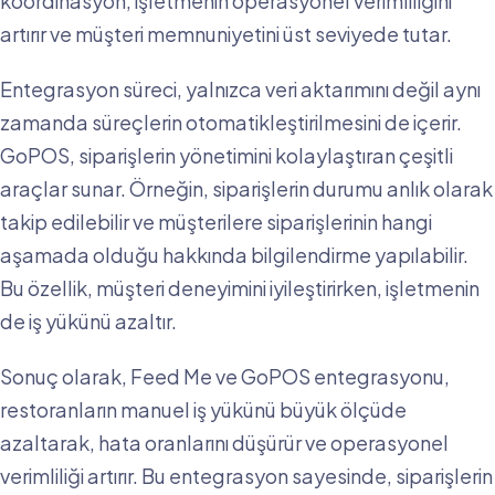
koordinasyon, işletmenin operasyonel verimliliğini
artırır ve müşteri memnuniyetini üst seviyede tutar.
Entegrasyon süreci, yalnızca veri aktarımını değil aynı
zamanda süreçlerin otomatikleştirilmesini de içerir.
GoPOS, siparişlerin yönetimini kolaylaştıran çeşitli
araçlar sunar. Örneğin, siparişlerin durumu anlık olarak
takip edilebilir ve müşterilere siparişlerinin hangi
aşamada olduğu hakkında bilgilendirme yapılabilir.
Bu özellik, müşteri deneyimini iyileştirirken, işletmenin
de iş yükünü azaltır.
Sonuç olarak, Feed Me ve GoPOS entegrasyonu,
restoranların manuel iş yükünü büyük ölçüde
azaltarak, hata oranlarını düşürür ve operasyonel
verimliliği artırır. Bu entegrasyon sayesinde, siparişlerin