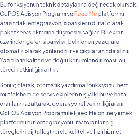
Bu fonksiyonun teknik detaylarına değinecek olursak,
GoPOS Adisyon Programı ve
Feed Me
platformu
arasındaki entegrasyon, siparişlerin dijital olarak
paket servis ekranına düşmesini sağlar. Bu ekran
üzerinden gelen siparişler, belirlenen yazıcılara
otomatik olarak yönlendirilir ve çıktılar anında alınır.
Yazıcıların kalitesi ve doğru konumlandırılması, bu
sürecin etkinliğini artırır.
Sonuç olarak, otomatik yazdırma fonksiyonu, hem
mutfak hem de servis ekiplerinin iş yükünü ve hata
oranlarını azaltarak, operasyonel verimliliği artırır.
GoPOS Adisyon Programı ile Feed Me online yemek
platformunun entegrasyonu, restoranların iş
süreçlerini dijitalleştirerek, kaliteli ve hızlı hizmet