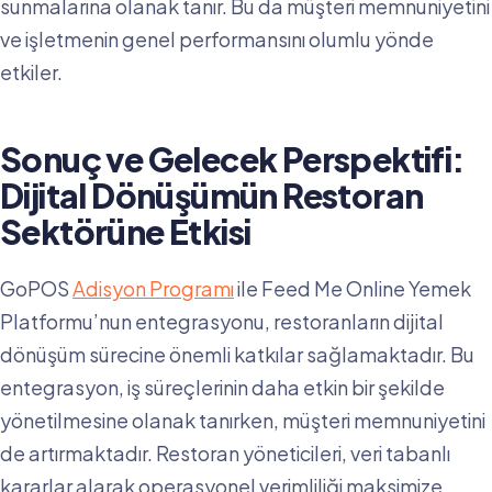
sunmalarına olanak tanır. Bu da müşteri memnuniyetini
ve işletmenin genel performansını olumlu yönde
etkiler.
Sonuç ve Gelecek Perspektifi:
Dijital Dönüşümün Restoran
Sektörüne Etkisi
GoPOS
Adisyon Programı
ile Feed Me Online Yemek
Platformu’nun entegrasyonu, restoranların dijital
dönüşüm sürecine önemli katkılar sağlamaktadır. Bu
entegrasyon, iş süreçlerinin daha etkin bir şekilde
yönetilmesine olanak tanırken, müşteri memnuniyetini
de artırmaktadır. Restoran yöneticileri, veri tabanlı
kararlar alarak operasyonel verimliliği maksimize