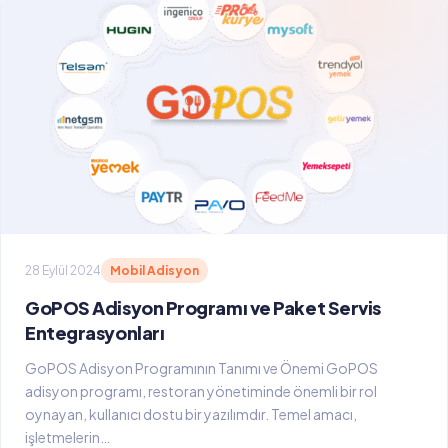
28 Eylül 2024
Mobil Adisyon
GoPOS Adisyon Programı ve Paket Servis
Entegrasyonları
GoPOS Adisyon Programının Tanımı ve Önemi GoPOS
adisyon programı, restoran yönetiminde önemli bir rol
oynayan, kullanıcı dostu bir yazılımdır. Temel amacı,
işletmelerin…