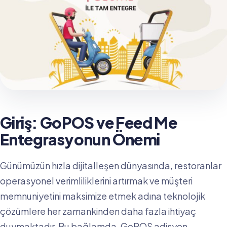
Giriş: GoPOS ve Feed Me
Entegrasyonun Önemi
Günümüzün hızla dijitalleşen dünyasında, restoranlar
operasyonel verimliliklerini artırmak ve müşteri
memnuniyetini maksimize etmek adına teknolojik
çözümlere her zamankinden daha fazla ihtiyaç
duymaktadır. Bu bağlamda, GoPOS adisyon