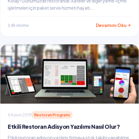
Kolay! Günümüzde restoranlar, kafeler ve diğer yeme-içme
işletmeleri için paket servis hizmeti hayati…
Devamını Oku
2 dk okuma
6 Kasım 2019
Restoran Programı
Etkili Restoran Adisyon Yazılımı Nasıl Olur?
Etkili restoran adisyon yazılımı firmaya stok takibi yapabilme