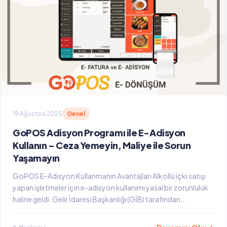
19 Ağustos 2025
Genel
GoPOS Adisyon Programı ile E-Adisyon
Kullanın – Ceza Yemeyin, Maliye ile Sorun
Yaşamayın
GoPOS E-Adisyon Kullanmanın Avantajları Alkollü içki satışı
yapan işletmeler için e-adisyon kullanımı yasal bir zorunluluk
haline geldi. Gelir İdaresi Başkanlığı (GİB) tarafından…