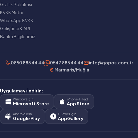
Gizlilik Politikası
KVKK Metni
WhatsApp KVKK
Geliştirici & API
Banka Bilgilerimiz
0850 885 44 44
0547 885 44 44
info@gopos.com.tr
Marmaris/Muğla
Uygulamayı İndirin:
Windows için
iPhone & iPad
Microsoft Store
App Store
Android için
Huawei için
Google Play
AppGallery