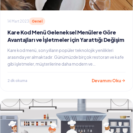
14 Mart 2023
Genel
Kare Kod Menü Geleneksel Menülere Göre
Avantajları ve İşletmeler için Yarattığı Değişim
Kare kod menü, son yılların popüler teknolojik yenilikleri
arasında yer almaktadır. Günümüzde birçok restoran ve kafe
gibi işletmeler, müşterilerine daha modern ve…
Devamını Oku
2 dk okuma