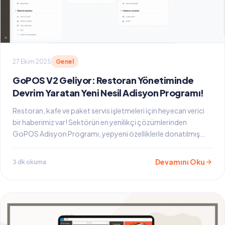
27 Ekim 2025
Genel
GoPOS V2 Geliyor: Restoran Yönetiminde
Devrim Yaratan Yeni Nesil Adisyon Programı!
Restoran, kafe ve paket servis işletmeleri için heyecan verici
bir haberimiz var! Sektörün en yenilikçi çözümlerinden
GoPOS Adisyon Programı, yepyeni özelliklerle donatılmış…
Devamını Oku
3 dk okuma