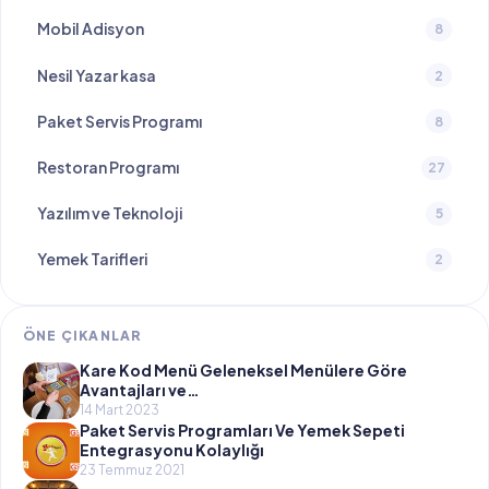
Mobil Adisyon
8
Nesil Yazar kasa
2
Paket Servis Programı
8
Restoran Programı
27
Yazılım ve Teknoloji
5
Yemek Tarifleri
2
ÖNE ÇIKANLAR
Kare Kod Menü Geleneksel Menülere Göre
Avantajları ve…
14 Mart 2023
Paket Servis Programları Ve Yemek Sepeti
Entegrasyonu Kolaylığı
23 Temmuz 2021