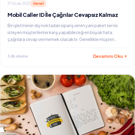
17 Ocak 2021
Genel
Mobil Caller ID İle Çağrılar Cevapsız Kalmaz
Bir işletmenin dış noktadan sipariş veren yani paket servis
isteyen müşterilerine karşı yapabileceği en büyük hata,
çağrılara cevap vermemek olacaktır. Genellikle müşteri…
Devamını Oku
3 dk okuma