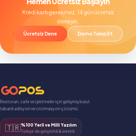
Hemen Ücretsiz Başlayın
Kredi kartı gerekmez. 14 gün ücretsiz
deneyin.
Ücretsiz Dene
Demo Talep Et
Restoran, cafe ve işletmeler için gelişmiş bulut
tabanlı adisyon ve otomasyon çözümü.
%100 Yerli ve Milli Yazılım
🇹🇷
Türkiye’de geliştirildi & üretildi