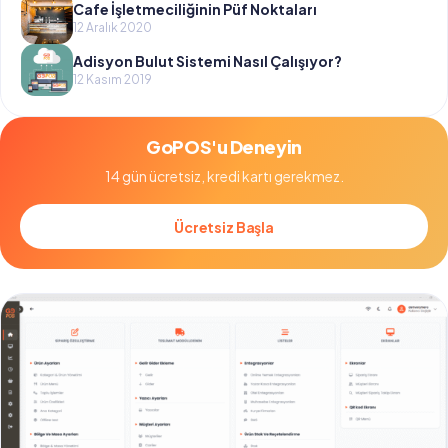
Cafe İşletmeciliğinin Püf Noktaları
12 Aralık 2020
Adisyon Bulut Sistemi Nasıl Çalışıyor?
12 Kasım 2019
GoPOS'u Deneyin
14 gün ücretsiz, kredi kartı gerekmez.
Ücretsiz Başla