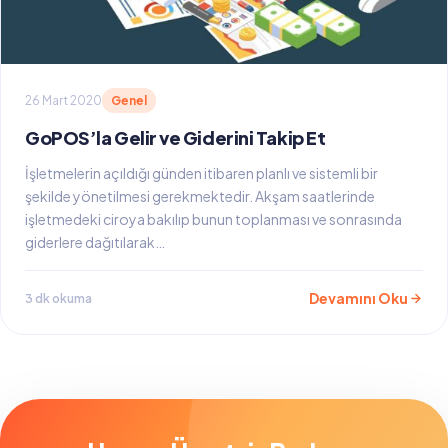
26 Mart 2020
Genel
GoPOS’la Gelir ve Giderini Takip Et
İşletmelerin açıldığı günden itibaren planlı ve sistemli bir
şekilde yönetilmesi gerekmektedir. Akşam saatlerinde
işletmedeki ciroya bakılıp bunun toplanması ve sonrasında
giderlere dağıtılarak…
Devamını Oku
3 dk okuma