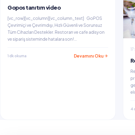
Gopos tanıtım video
[vc_row][vc_column][vc_column_text] GoPOS
Çevrimiçi ve Çevrimdışı, Hızlı Güvenli ve Sorunsuz
Tüm Cihazları Destekler. Restoran ve cafe adisyon
ve sipariş sisteminde hatalara son!…
17
Devamını Oku
1 dk okuma
R
Re
pr
ge
el
4 