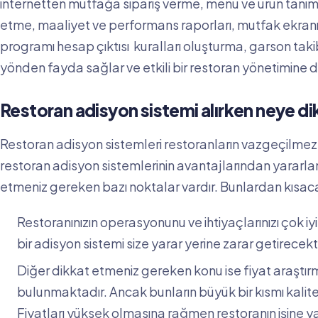
internetten mutfağa sipariş verme, menü ve ürün tanım
etme, maaliyet ve performans raporları, mutfak ekranı
programı hesap çıktısı kuralları oluşturma, garson takib
yönden fayda sağlar ve etkili bir restoran yönetimine d
Restoran adisyon sistemi alırken neye di
Restoran adisyon sistemleri restoranların vazgeçilmez
restoran adisyon sistemlerinin avantajlarından yarar
etmeniz gereken bazı noktalar vardır. Bunlardan kısaca
Restoranınızın operasyonunu ve ihtiyaçlarınızı çok i
bir adisyon sistemi size yarar yerine zarar getirecekti
Diğer dikkat etmeniz gereken konu ise fiyat araştırm
bulunmaktadır. Ancak bunların büyük bir kısmı kalit
Fiyatları yüksek olmasına rağmen restoranın işine 