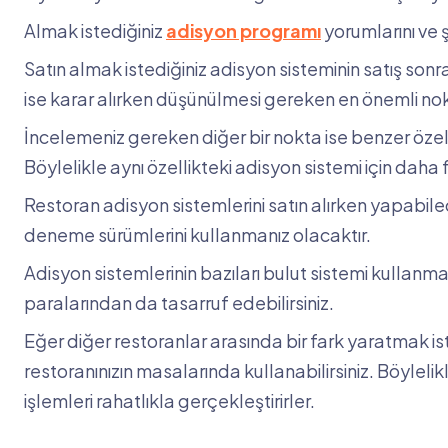
Almak istediğiniz
adisyon programı
yorumlarını ve ş
Satın almak istediğiniz adisyon sisteminin satış sonra
ise karar alırken düşünülmesi gereken en önemli nokt
İncelemeniz gereken diğer bir nokta ise benzer özell
Böylelikle aynı özellikteki adisyon sistemi için da
Restoran adisyon sistemlerini satın alırken yapabile
deneme sürümlerini kullanmanız olacaktır.
Adisyon sistemlerinin bazıları bulut sistemi kullanma
paralarından da tasarruf edebilirsiniz.
Eğer diğer restoranlar arasında bir fark yaratmak is
restoranınızın masalarında kullanabilirsiniz. Böylelik
işlemleri rahatlıkla gerçekleştirirler.