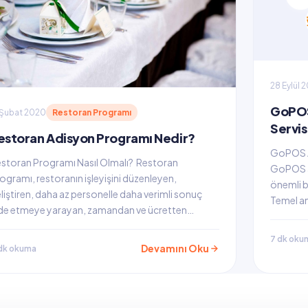
28 Eylül 
GoPOS
 Şubat 2020
Restoran Programı
Servis
estoran Adisyon Programı Nedir?
GoPOS A
storan Programı Nasıl Olmalı? Restoran
GoPOS a
ogramı, restoranın işleyişini düzenleyen,
önemli bi
liştiren, daha az personelle daha verimli sonuç
Temel am
de etmeye yarayan, zamandan ve ücretten…
7 dk oku
Devamını Oku
dk okuma