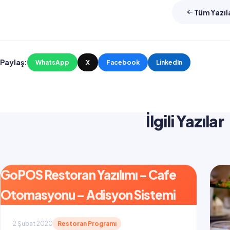
Tüm Yazıl
Paylaş:
WhatsApp
X
Facebook
LinkedIn
İlgili Yazılar
GoPOS Restoran Yazılımı – Cafe
Otomasyonu – Adisyon Sistemi
2 Şubat 2020
Restoran Programı