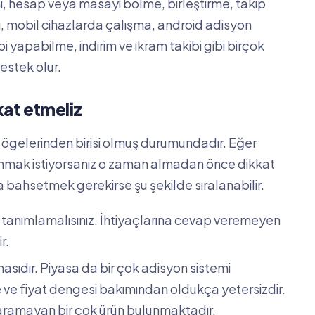
ı, hesap veya masayı bölme, birleştirme, takip
, mobil cihazlarda çalışma, android adisyon
i yapabilme, indirim ve ikram takibi gibi birçok
estek olur.
kat etmeliz
 ögelerinden birisi olmuş durumundadır. Eğer
lanmak istiyorsanız o zaman almadan önce dikkat
 bahsetmek gerekirse şu şekilde sıralanabilir.
yi tanımlamalısınız. İhtiyaçlarına cevap veremeyen
r.
asıdır. Piyasa da bir çok adisyon sistemi
e ve fiyat dengesi bakımından oldukça yetersizdir.
yaramayan bir çok ürün bulunmaktadır.