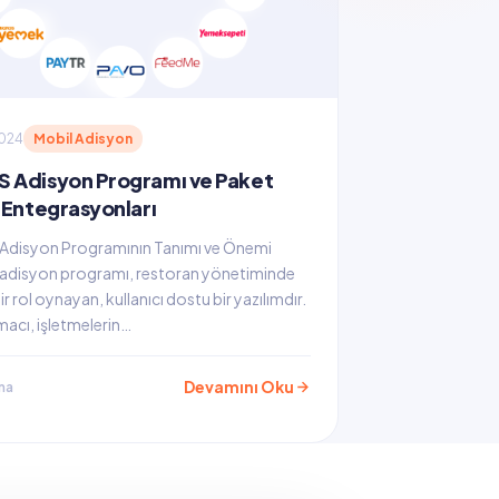
2024
Mobil Adisyon
 Adisyon Programı ve Paket
 Entegrasyonları
disyon Programının Tanımı ve Önemi
disyon programı, restoran yönetiminde
r rol oynayan, kullanıcı dostu bir yazılımdır.
acı, işletmelerin…
Devamını Oku
ma