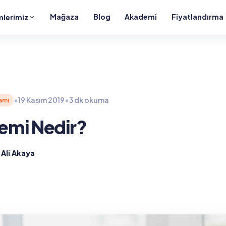
Mağaza
Blog
Akademi
Fiyatlandırma
lerimiz
•
19 Kasım 2019
•
3 dk okuma
amı
emi Nedir?
Ali Akaya