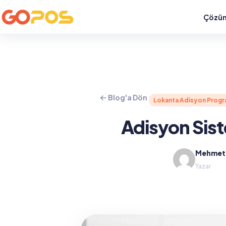
Çözüm
Blog'a Dön
Lokanta Adisyon Progr
Adisyon Sist
Mehmet 
Yazar