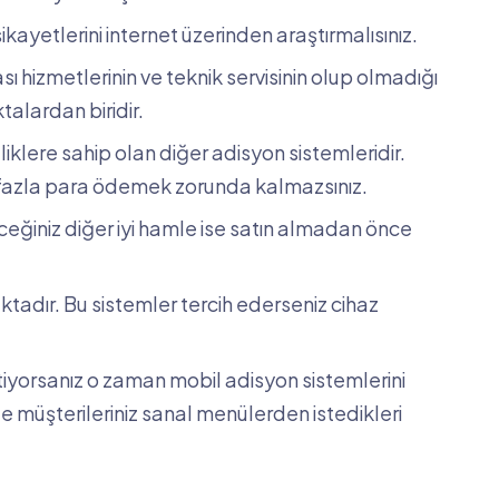
ikayetlerini internet üzerinden araştırmalısınız.
sı hizmetlerinin ve teknik servisinin olup olmadığı
alardan biridir.
iklere sahip olan diğer adisyon sistemleridir.
ha fazla para ödemek zorunda kalmazsınız.
ceğiniz diğer iyi hamle ise satın almadan önce
ktadır. Bu sistemler tercih ederseniz cihaz
tiyorsanız o zaman mobil adisyon sistemlerini
le müşterileriniz sanal menülerden istedikleri