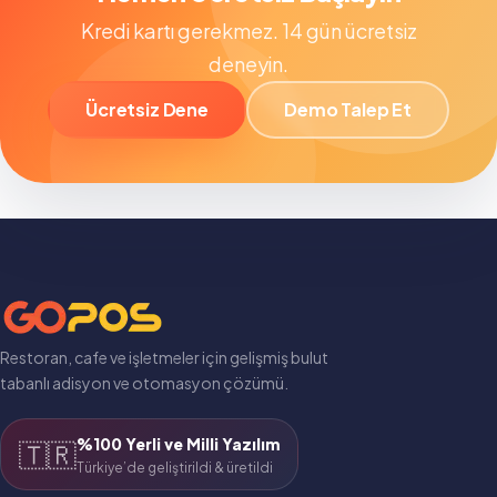
Kredi kartı gerekmez. 14 gün ücretsiz
deneyin.
Ücretsiz Dene
Demo Talep Et
Restoran, cafe ve işletmeler için gelişmiş bulut
tabanlı adisyon ve otomasyon çözümü.
%100 Yerli ve Milli Yazılım
🇹🇷
Türkiye’de geliştirildi & üretildi