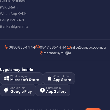
Gizlilik Politikası
KVKK Metni
WhatsApp KVKK
Geliştirici & API
Banka Bilgilerimiz
0850 885 44 44
0547 885 44 44
info@gopos.com.tr
Marmaris/Muğla
Uygulamayı İndirin:
Windows için
iPhone & iPad
Microsoft Store
App Store
Android için
Huawei için
Google Play
AppGallery